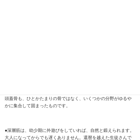
骨盤の前側は一見つながっているように見えますが、医学的には
「恥骨結合」といい、骨としてつながっていません。
仙腸関節と恥骨結合が柔軟でないと、出産のとき赤ちゃんが出て
これません。
仙骨と骨盤のあいだをなぜ、仙「腸」関節と呼ぶのか？
骨盤は、換骨（カンコツ)・座骨・恥骨の３部位が合体した骨で、
換骨の上部を腸骨（チョウコツ）と呼ぶからです。
３部位はもともと軟骨結合で、骨結合するのは成人のころだそ
う。その時期までが、しなやかな腰を作る大事な期間になりま
す。
頭蓋骨も、ひとかたまりの骨ではなく、いくつかの分野がゆるや
かに集合して固まったものです。
●深層筋は、幼少期に外遊びをしていれば、自然と鍛えられます。
大人になってからでも遅くありません。還暦を越えた生徒さんで