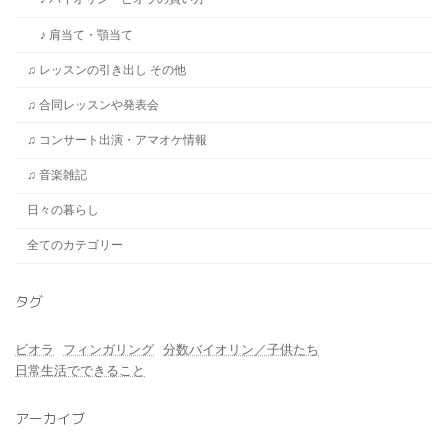
♪ 肩当て・顎当て
♫ レッスンの引き出し その他
♫ 合同レッスンや発表会
♫ コンサート出演・アマオケ情報
♫ 音楽雑記
日々の暮らし
全てのカテゴリー
タグ
ビオラ
フィンガリング
分数バイオリン／子供たち
日常生活でできること
アーカイブ