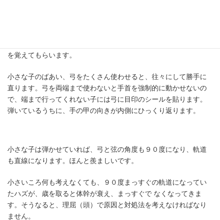
弓の動かすときの手首の角度については、最初は「手首を山にす
る、谷にする」と教えます。少し掴めてきたら、左右の動きだと
教え直します。最終的には「左手首は受動的な関節」ということ
を覚えてもらいます。
小さな子のばあい、弓をたくさん使わせると、往々にして勝手に
直ります。弓を両端まで使わないと手首を強制的に動かせないの
で、端まで行ってくれない子には弓に目印のシールを貼ります。
弾いているうちに、手の甲の向きが内側にひっくり返ります。
小さな子は弾かせていれば、弓と弦の角度も９０度になり、軌道
も直線になります。ほんと羨ましいです。
小さいころ何も考えなくても、９０度まっすぐの軌道になってい
たハズが、歳を取ると体幹が衰え、まっすぐで なくなってきま
す。そうなると、理屈（頭）で原因と対処法を考えなければなり
ません。